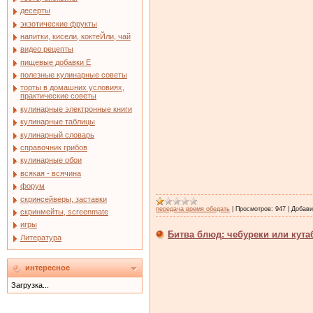
десерты
экзотические фрукты
напитки, кисели, коктеЙли, чай
видео рецепты
пищевые добавки Е
полезные кулинарные советы
торты в домашних условиях,
практические советы
кулинарные электронные книги
кулинарные таблицы
кулинарный словарь
справочник грибов
кулинарные обои
всякая - всячина
форум
скринсейверы, заставки
передача время обедать
|
Просмотров:
947
|
Добави
скринмейты, screenmate
игры
Битва блюд: чебуреки или кут
Литература
интересное
Загрузка...