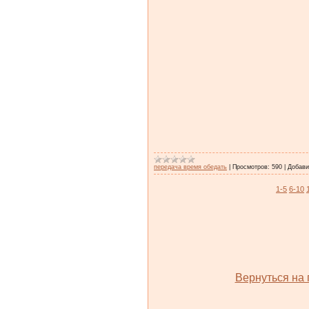
передача время обедать
|
Просмотров:
590
|
Добави
1-5
6-10
Вернуться на 