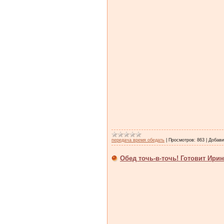
передача время обедать
|
Просмотров:
863
|
Добави
Обед точь-в-точь! Готовит Ири