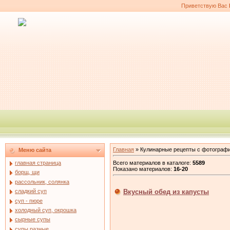
Приветствую Вас
Главная
»
Кулинарные рецепты с фотограф
Меню сайта
Всего материалов в каталоге
:
5589
главная страница
Показано материалов
:
16-20
борщ, щи
рассольник, солянка
Вкусный обед из капусты
сладкий суп
суп - пюре
холодный суп, окрошка
сырные супы
супы разные