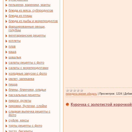
пельмени, вареники, манты
блюда из мяса, субпродуктов
блюда из птицы
блюда из рыбы и морепродуктов
фаршированные овощи,
голубцы
вегетарианские рецепты
котлеты
плов
каша
шашлык
салаты рецепты с фото
салаты с морепродуктами
холодные закуски с фото
омлет, запеканка
пицца
блины, блинчики, оладьи
передача время обедать
|
Просмотров:
1224
|
Добав
пасхальные рецепты
пироги, рулеты
Курочка с золотистой корочкой
пирожки, булочки, слойки
сладкая выпечка рецепты с
фото
суфле, кексы
торты рецепты с фото
тесто, бисквиты